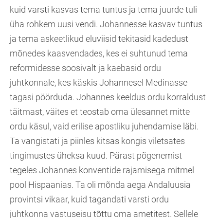
kuid varsti kasvas tema tuntus ja tema juurde tuli
üha rohkem uusi vendi. Johannesse kasvav tuntus
ja tema askeetlikud eluviisid tekitasid kadedust
mõnedes kaasvendades, kes ei suhtunud tema
reformidesse soosivalt ja kaebasid ordu
juhtkonnale, kes käskis Johannesel Medinasse
tagasi pöörduda. Johannes keeldus ordu korraldust
täitmast, väites et teostab oma ülesannet mitte
ordu käsul, vaid erilise apostliku juhendamise läbi.
Ta vangistati ja piinles kitsas kongis viletsates
tingimustes üheksa kuud. Pärast põgenemist
tegeles Johannes konventide rajamisega mitmel
pool Hispaanias. Ta oli mõnda aega Andaluusia
provintsi vikaar, kuid tagandati varsti ordu
juhtkonna vastuseisu tõttu oma ametitest. Sellele