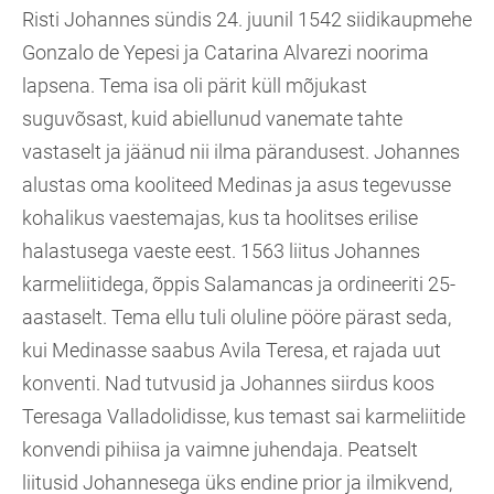
Risti Johannes sündis 24. juunil 1542 siidikaupmehe
Gonzalo de Yepesi ja Catarina Alvarezi noorima
lapsena. Tema isa oli pärit küll mõjukast
suguvõsast, kuid abiellunud vanemate tahte
vastaselt ja jäänud nii ilma pärandusest. Johannes
alustas oma kooliteed Medinas ja asus tegevusse
kohalikus vaestemajas, kus ta hoolitses erilise
halastusega vaeste eest. 1563 liitus Johannes
karmeliitidega, õppis Salamancas ja ordineeriti 25-
aastaselt. Tema ellu tuli oluline pööre pärast seda,
kui Medinasse saabus Avila Teresa, et rajada uut
konventi. Nad tutvusid ja Johannes siirdus koos
Teresaga Valladolidisse, kus temast sai karmeliitide
konvendi pihiisa ja vaimne juhendaja. Peatselt
liitusid Johannesega üks endine prior ja ilmikvend,