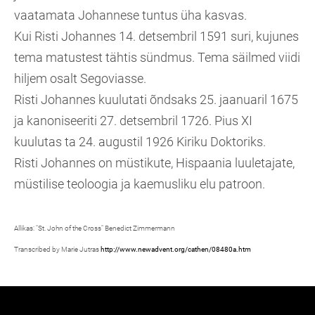
vaatamata Johannese tuntus üha kasvas.
Kui Risti Johannes 14. detsembril 1591 suri, kujunes
tema matustest tähtis sündmus. Tema säilmed viidi
hiljem osalt Segoviasse.
Risti Johannes kuulutati õndsaks 25. jaanuaril 1675
ja kanoniseeriti 27. detsembril 1726. Pius XI
kuulutas ta 24. augustil 1926 Kiriku Doktoriks.
Risti Johannes on müstikute, Hispaania luuletajate,
müstilise teoloogia ja kaemusliku elu patroon.
Allikas: "St. John of the Cross" Benedict Zimmermann
Transcribed by Marie Jutras
http://www.newadvent.org/cathen/08480a.htm