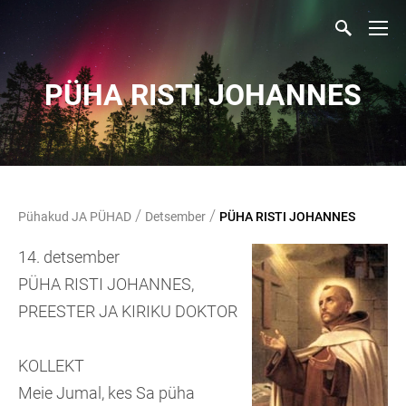
PÜHA RISTI JOHANNES
/
/
Pühakud JA PÜHAD
Detsember
PÜHA RISTI JOHANNES
14. detsember
PÜHA RISTI JOHANNES,
PREESTER JA KIRIKU DOKTOR
KOLLEKT
Meie Jumal, kes Sa püha