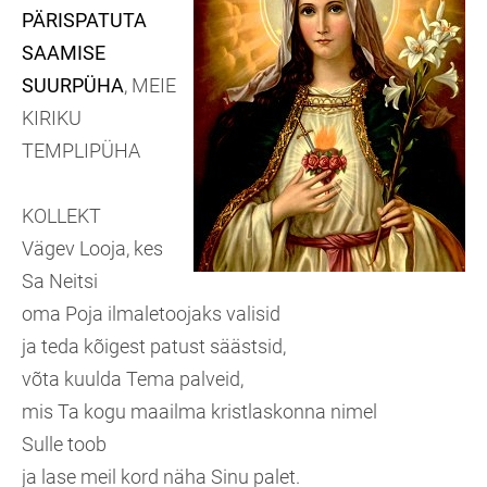
PÄRISPATUTA
SAAMISE
SUURPÜHA
, MEIE
KIRIKU
TEMPLIPÜHA
KOLLEKT
Vägev Looja, kes
Sa Neitsi
oma Poja ilmaletoojaks valisid
ja teda kõigest patust säästsid,
võta kuulda Tema palveid,
mis Ta kogu maailma kristlaskonna nimel
Sulle toob
ja lase meil kord näha Sinu palet.