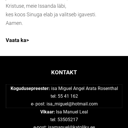
Kristuse, meie Issanda läbi,
kes koos Sinuga elab ja valitseb igavesti.
Aamen.
Vaata ka>
KONTAKT
Kogudusepreester:
isa Miguel Angel Arata Rosenthal
tel: 55 41 162
e- post:
isa_miguel@hotmail.com
Vikaar
Isa Manuel Leal
:
tel: 53505217
e-post: isamanuel@katoliku.ee