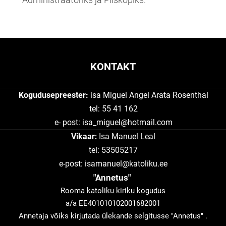
KONTAKT
Kogudusepreester:
isa Miguel Angel Arata Rosenthal
tel: 55 41 162
e- post:
isa_miguel@hotmail.com
Vikaar
Isa Manuel Leal
:
tel: 53505217
e-post: isamanuel@katoliku.ee
"Annetus"
Rooma katoliku kiriku kogudus
a/a EE401010102001682001
Annetaja võiks kirjutada ülekande selgitusse "Annetus" .