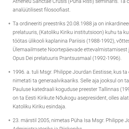
Atheneu Sanctae Crusis (Püha Risti) seminaris. Ta
analüütilisest filosoofiast.
Ta ordineeriti preestriks 20.08.1988 ja on inkardinee
prelatuuris, (Katoliku Kiriku institutsioon) kuhu ta 
töötas ülikooli kaplanina Pariisis (1988-1992), võt
Ülemaailmsete Noortepäevade ettevalmistamisest ja
Opus Dei prelatuuris Prantsusmaal (1992-1996).
1996. a. tuli Msgr. Philippe Jourdan Eestisse, kus ta
nimetati ta generaalvikaariks. Selle aja jooksul on 
Pauluse katedraali koguduse preester Tallinnas (19
on ta Eesti Kirikute Nõukogu asepresident, olles ala
Katoliku Kiriku esindaja.
23. märstil 2005, nimetas Püha Isa Msgr. Philippe J
Administraatoriks ja Piiskopiks.