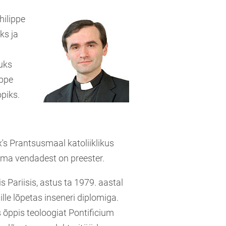
hilippe
ks ja
kuks
ippe
piks.
s Prantsusmaal katoliiklikus
ema vendadest on preester.
 Pariisis, astus ta 1979. aastal
lle lõpetas inseneri diplomiga.
õppis teoloogiat Pontificium