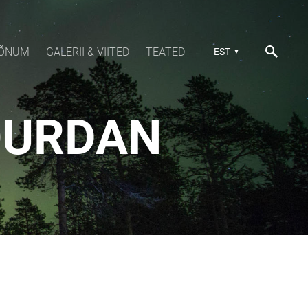
SÕNUM
GALERII & VIITED
TEATED
EST
JOURDAN