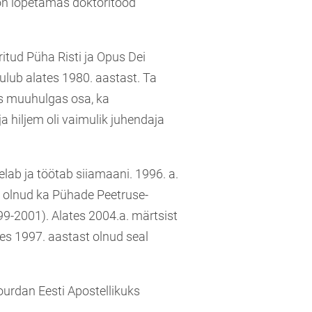
 on lõpetamas doktoritööd
ritud Püha Risti ja Opus Dei
kuulub alates 1980. aastast. Ta
tes muuhulgas osa, ka
 hiljem oli vaimulik juhendaja
 elab ja töötab siiamaani. 1996. a.
ta olnud ka Pühade Peetruse-
99-2001). Alates 2004.a. märtsist
tes 1997. aastast olnud seal
ourdan Eesti Apostellikuks