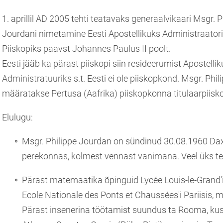
1. aprillil AD 2005 tehti teatavaks generaalvikaari Msgr. P
Jourdani nimetamine Eesti Apostellikuks Administraatori
Piiskopiks paavst Johannes Paulus II poolt.
Eesti jääb ka pärast piiskopi siin resideerumist Apostelli
Administratuuriks s.t. Eesti ei ole piiskopkond. Msgr. Phil
määratakse Pertusa (Aafrika) piiskopkonna titulaarpiisko
Elulugu:
Msgr. Philippe Jourdan on sündinud 30.08.1960 Dax'
perekonnas, kolmest vennast vanimana. Veel üks t
Pärast matemaatika õpinguid Lycée Louis-le-Grand'is
Ecole Nationale des Ponts et Chaussées'i Pariisis, mi
Pärast insenerina töötamist suundus ta Rooma, kus 